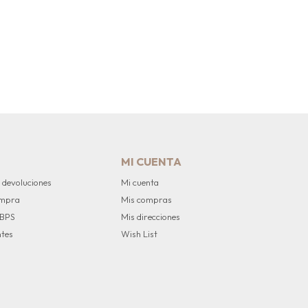
MI CUENTA
 devoluciones
Mi cuenta
ompra
Mis compras
 BPS
Mis direcciones
ntes
Wish List