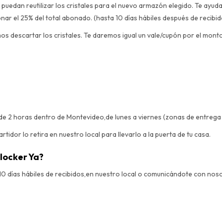
 puedan reutilizar los cristales para el nuevo armazón elegido. Te ayud
onar el 25% del total abonado. (hasta 10 días hábiles después de recibi
os descartar los cristales. Te daremos igual un vale/cupón por el mon
e 2 horas dentro de Montevideo,de lunes a viernes (zonas de entrega
idor lo retira en nuestro local para llevarlo a la puerta de tu casa.
locker Ya?
 10 días hábiles de recibidos,en nuestro local o comunicándote con nos