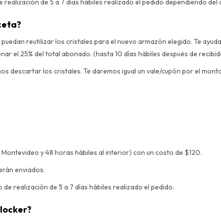
realización de 5 a 7 días hábiles realizado el pedido dependiendo del a
ceta?
 puedan reutilizar los cristales para el nuevo armazón elegido. Te ayud
onar el 25% del total abonado. (hasta 10 días hábiles después de recibi
mos descartar los cristales. Te daremos igual un vale/cupón por el mo
 Montevideo y 48 horas hábiles al interior) con un costo de $120.
serán enviados.
de realización de 5 a 7 días hábiles realizado el pedido.
Blocker?