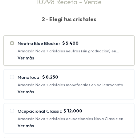
10298 Receta - Verde
2 - Elegí tus cristales
Neutro Blue Blocker
$
5.400
Armazón Nova + cristales neutros (sin graduación) en
policarbonato con antirreflejo + Blue Blocker.
Ver más
Monofocal
$
8.250
Armazón Nova + cristales monofocales en policarbonato
con protección UV y antirreflejo. (Rango de graduaciones
Ver más
incluidas: hasta esférico 4.00 y cilíndrico 2.00)
Tienen un solo aumento, generalmente indicados para
personas que requieren una única corrección.
Ocupacional Classic
$
12.000
Armazón Nova + cristales ocupacionales Nova Classic en
orgánico con protección UV y antirreflejo.
Ver más
Ofrecen distintos focos para ver nítidamente a una
distancia intermedia y de cerca al mismo tiempo; siendo