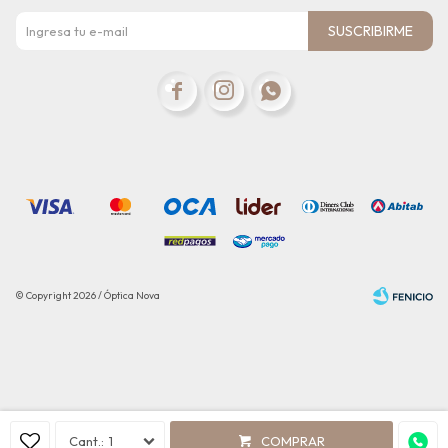
SUSCRIBIRME



© Copyright 2026 / Óptica Nova
Fenicio
1
COMPRAR