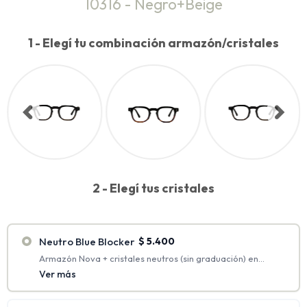
10316 - Negro+Beige
1 - Elegí tu combinación armazón/cristales
2 - Elegí tus cristales
Neutro Blue Blocker
$
5.400
Armazón Nova + cristales neutros (sin graduación) en
policarbonato con antirreflejo + Blue Blocker.
Ver más