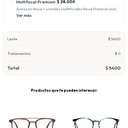
Multifocal Premium
$
28.000
Armazón Nova + cristales multifocales Nova Premium (más
fino y liviano) en orgánico 1.67 con protección UV y
Ver más
antirreflejo.
Ofrecen distintos focos para ver nítidamente a cualquier
distancia, corrigiendo la visión de lejos, de intermedia y de
cerca al mismo tiempo.
Lente
$
5400
Tratamientos
$
0
Total
$
5400
Productos que te pueden interesar: