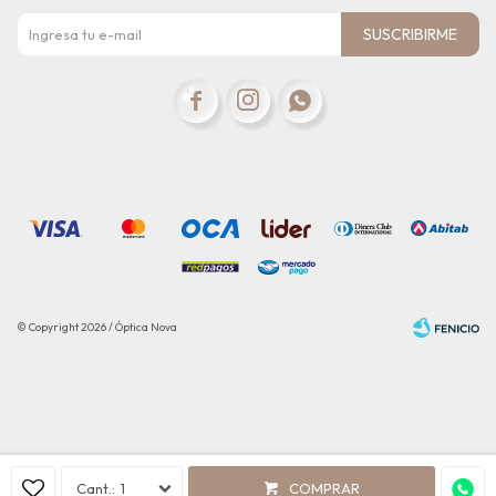
SUSCRIBIRME



© Copyright 2026 / Óptica Nova
Fenicio
1
COMPRAR