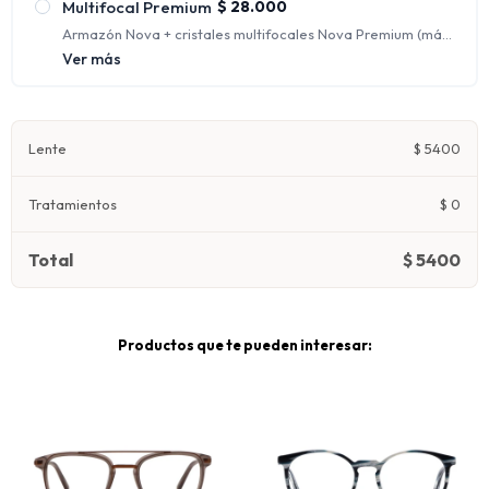
Multifocal Premium
$
28.000
Armazón Nova + cristales multifocales Nova Premium (más
fino y liviano) en orgánico 1.67 con protección UV y
Ver más
antirreflejo.
Ofrecen distintos focos para ver nítidamente a cualquier
distancia, corrigiendo la visión de lejos, de intermedia y de
cerca al mismo tiempo.
Lente
$
5400
Tratamientos
$
0
Total
$
5400
Productos que te pueden interesar: