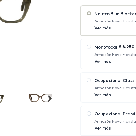
Neutro Blue Blocke
Armazón Nova + cristal
antirreflejo + Blue Bloc
Ver más
Monofocal
$
8.250
Armazón Nova + crista
antirreflejo. (Rango de
Ver más
2.00)
Tienen un solo aument
requieren una única co
Ocupacional Classi
Armazón Nova + crista
protección UV y antirre
Ver más
Ofrecen distintos foco
cerca al mismo tiempo;
Ocupacional Prem
Armazón Nova + crista
policarbonato con prot
Ver más
Ofrecen distintos foco