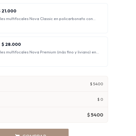
 siendo ideales para trabajo de escritorio.
$
21.000
les multifocales Nova Classic en policarbonato con
flejo.
s para ver nítidamente a cualquier distancia,
de lejos, de intermedia y de cerca al mismo tiempo.
$
28.000
es multifocales Nova Premium (más fino y liviano) en
cción UV y antirreflejo.
s para ver nítidamente a cualquier distancia,
de lejos, de intermedia y de cerca al mismo tiempo.
$
5400
$
0
$
5400