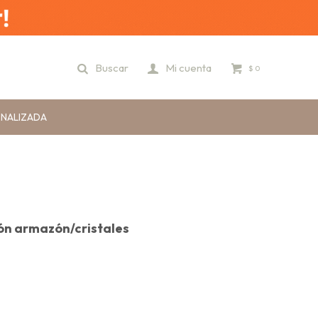
$
0
ONALIZADA
ión armazón/cristales