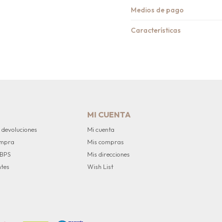
Medios de pago
Características
MI CUENTA
 devoluciones
Mi cuenta
ompra
Mis compras
 BPS
Mis direcciones
ntes
Wish List