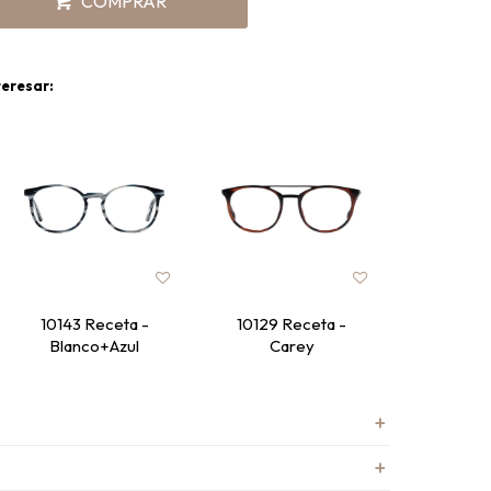
COMPRAR
teresar:
10143 Receta -
10129 Receta -
10036 R
Blanco+Azul
Carey
Ne