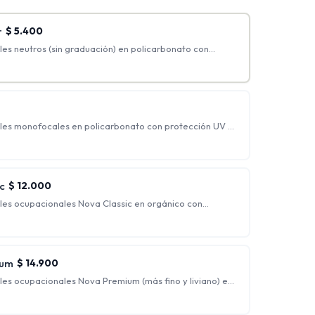
r
$
5.400
es neutros (sin graduación) en policarbonato con
ker.
les monofocales en policarbonato con protección UV y
 graduaciones incluidas: hasta esférico 4.00 y cilíndrico
o, generalmente indicados para personas que
rrección.
c
$
12.000
les ocupacionales Nova Classic en orgánico con
flejo.
s para ver nítidamente a una distancia intermedia y de
 siendo ideales para trabajo de escritorio.
ium
$
14.900
les ocupacionales Nova Premium (más fino y liviano) en
ección UV y antirreflejo + Blue Blocker.
s para ver nítidamente a una distancia intermedia y de