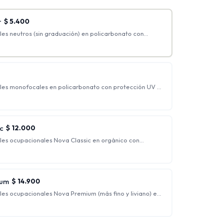
r
$
5.400
es neutros (sin graduación) en policarbonato con
ker.
les monofocales en policarbonato con protección UV y
 graduaciones incluidas: hasta esférico 4.00 y cilíndrico
o, generalmente indicados para personas que
rrección.
c
$
12.000
les ocupacionales Nova Classic en orgánico con
flejo.
s para ver nítidamente a una distancia intermedia y de
 siendo ideales para trabajo de escritorio.
ium
$
14.900
les ocupacionales Nova Premium (más fino y liviano) en
ección UV y antirreflejo + Blue Blocker.
s para ver nítidamente a una distancia intermedia y de