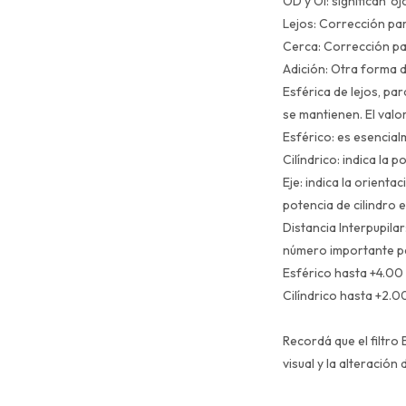
OD y OI: significan ‘o
Lejos: Corrección pa
Cerca: Corrección pa
Adición: Otra forma de
Esférica de lejos, par
se mantienen. El valo
Esférico: es esencial
Cilíndrico: indica la 
Eje: indica la orient
potencia de cilindro 
Distancia Interpupilar
número importante par
Esférico hasta +4.00
Cilíndrico hasta +2.0
Recordá que el filtro 
visual y la alteración