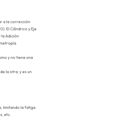
ar a la corrección
). El Cilíndrico y Eje
 la Adición
rmetropía.
ismo y no tiene una
de la otra, y es un
, limitando la fatiga
s, etc.