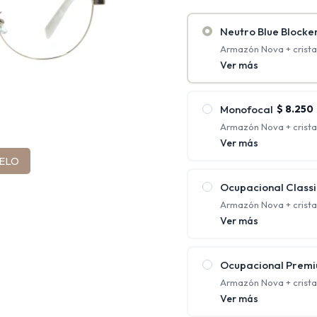
Neutro Blue Blocke
Armazón Nova + cristal
antirreflejo + Blue Bloc
Ver más
Monofocal
$
8.250
Armazón Nova + crista
antirreflejo. (Rango de
Ver más
2.00)
ELO
Tienen un solo aument
requieren una única co
Ocupacional Classi
Armazón Nova + crista
protección UV y antirre
Ver más
Ofrecen distintos foco
cerca al mismo tiempo;
Ocupacional Prem
Armazón Nova + crista
policarbonato con prot
Ver más
Ofrecen distintos foco