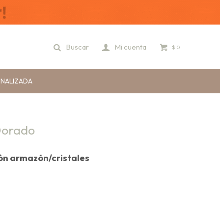
$
0
ONALIZADA
Dorado
ión armazón/cristales