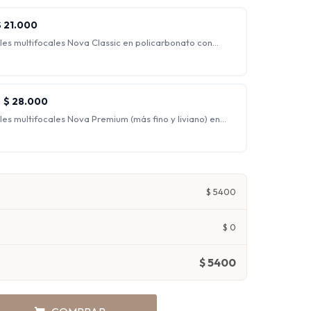
 siendo ideales para trabajo de escritorio.
$
21.000
les multifocales Nova Classic en policarbonato con
flejo.
s para ver nítidamente a cualquier distancia,
de lejos, de intermedia y de cerca al mismo tiempo.
$
28.000
es multifocales Nova Premium (más fino y liviano) en
cción UV y antirreflejo.
s para ver nítidamente a cualquier distancia,
de lejos, de intermedia y de cerca al mismo tiempo.
$
5400
$
0
$
5400