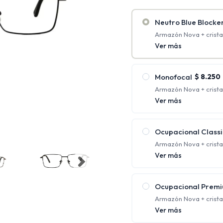
Neutro Blue Blocke
Armazón Nova + cristal
antirreflejo + Blue Bloc
Ver más
Monofocal
$
8.250
Armazón Nova + crista
antirreflejo. (Rango de
Ver más
2.00)
Tienen un solo aument
requieren una única co
Ocupacional Classi
Armazón Nova + crista
protección UV y antirre
Ver más
Ofrecen distintos foco
cerca al mismo tiempo;
Ocupacional Prem
Armazón Nova + crista
policarbonato con prot
Ver más
Ofrecen distintos foco