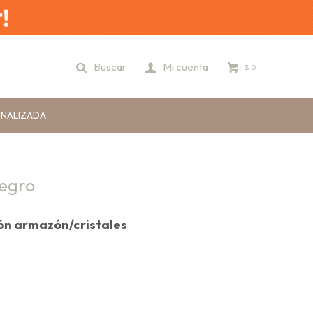
$
0
ONALIZADA
Negro
ión armazón/cristales