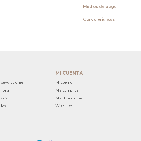
Medios de pago
Características
MI CUENTA
 devoluciones
Mi cuenta
ompra
Mis compras
 BPS
Mis direcciones
ntes
Wish List