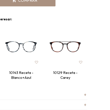
COMPRAR
teresar:
10143 Receta -
10129 Receta -
10036 R
Blanco+Azul
Carey
Ne