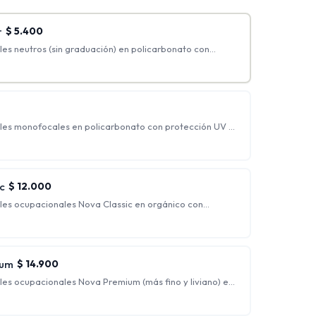
r
$
5.400
es neutros (sin graduación) en policarbonato con
ker.
les monofocales en policarbonato con protección UV y
 graduaciones incluidas: hasta esférico 4.00 y cilíndrico
o, generalmente indicados para personas que
rrección.
c
$
12.000
les ocupacionales Nova Classic en orgánico con
flejo.
s para ver nítidamente a una distancia intermedia y de
 siendo ideales para trabajo de escritorio.
ium
$
14.900
les ocupacionales Nova Premium (más fino y liviano) en
ección UV y antirreflejo + Blue Blocker.
s para ver nítidamente a una distancia intermedia y de