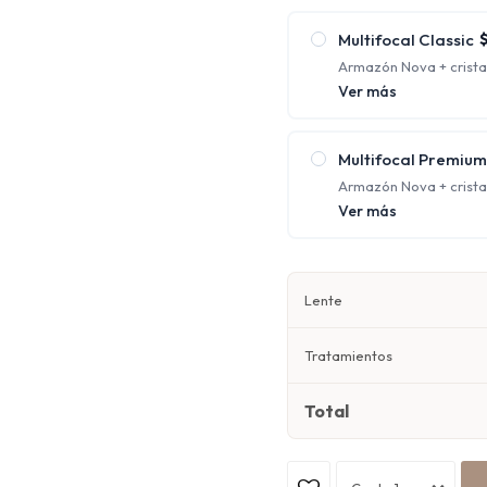
cerca al mismo tiempo;
Multifocal Classic
Armazón Nova + crista
protección UV y antirre
Ver más
Ofrecen distintos foco
corrigiendo la visión 
Multifocal Premium
Armazón Nova + cristal
orgánico 1.67 con prote
Ver más
Ofrecen distintos foco
corrigiendo la visión 
Lente
Tratamientos
Total