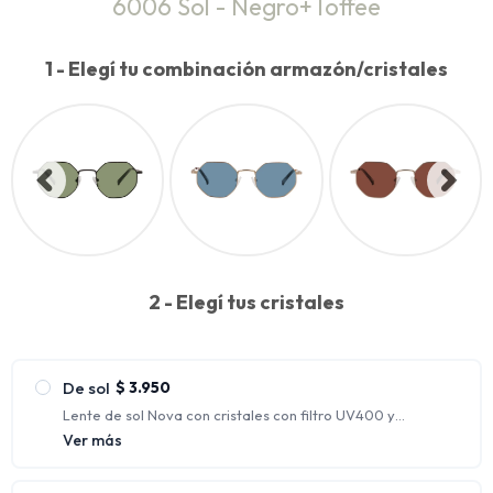
6006 Sol - Negro+Toffee
1 - Elegí tu combinación armazón/cristales
2 - Elegí tus cristales
De sol
$
3.950
Lente de sol Nova con cristales con filtro UV400 y
polarizados.
Ver más