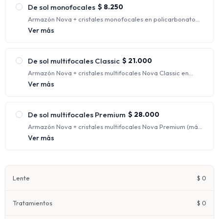
De sol monofocales
$
8.250
Armazón Nova + cristales monofocales en policarbonato
con protección UV. (Rango de graduaciones incluidas:
Ver más
hasta esférico 4.00 y cilíndrico 2.00)
Tienen un solo aumento, generalmente indicados para
personas que requieren una única corrección.
De sol multifocales Classic
$
21.000
Armazón Nova + cristales multifocales Nova Classic en
policarbonato con protección UV.
Ver más
Ofrecen distintos focos para ver nítidamente a cualquier
distancia, corrigiendo la visión de lejos, de intermedia y de
cerca al mismo tiempo.
De sol multifocales Premium
$
28.000
Armazón Nova + cristales multifocales Nova Premium (más
fino y liviano) en orgánico 1.67 con protección UV.
Ver más
Ofrecen distintos focos para ver nítidamente a cualquier
distancia, corrigiendo la visión de lejos, de intermedia y de
cerca al mismo tiempo.
Lente
$
0
Tratamientos
$
0