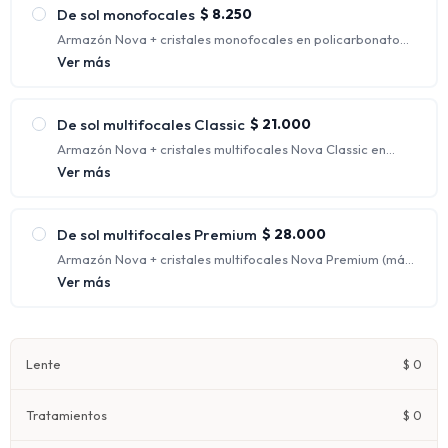
De sol monofocales
$
8.250
Armazón Nova + cristales monofocales en policarbonato
con protección UV. (Rango de graduaciones incluidas:
Ver más
hasta esférico 4.00 y cilíndrico 2.00)
Tienen un solo aumento, generalmente indicados para
personas que requieren una única corrección.
De sol multifocales Classic
$
21.000
Armazón Nova + cristales multifocales Nova Classic en
policarbonato con protección UV.
Ver más
Ofrecen distintos focos para ver nítidamente a cualquier
distancia, corrigiendo la visión de lejos, de intermedia y de
cerca al mismo tiempo.
De sol multifocales Premium
$
28.000
Armazón Nova + cristales multifocales Nova Premium (más
fino y liviano) en orgánico 1.67 con protección UV.
Ver más
Ofrecen distintos focos para ver nítidamente a cualquier
distancia, corrigiendo la visión de lejos, de intermedia y de
cerca al mismo tiempo.
Lente
$
0
Tratamientos
$
0