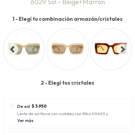
6029 Sol - Beige+Marrón
1 - Elegí tu combinación armazón/cristales
2 - Elegí tus cristales
De sol
$
3.950
Lente de sol Nova con cristales con filtro UV400 y
polarizados.
Ver más