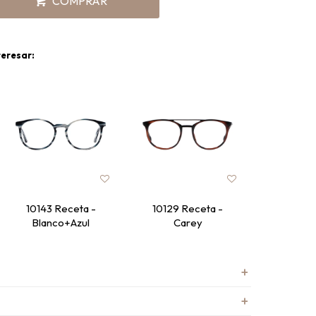
COMPRAR
teresar:
10143 Receta -
10129 Receta -
10036 R
Blanco+Azul
Carey
Ne