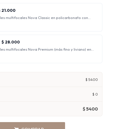
 siendo ideales para trabajo de escritorio.
$
21.000
les multifocales Nova Classic en policarbonato con
flejo.
s para ver nítidamente a cualquier distancia,
de lejos, de intermedia y de cerca al mismo tiempo.
$
28.000
es multifocales Nova Premium (más fino y liviano) en
cción UV y antirreflejo.
s para ver nítidamente a cualquier distancia,
de lejos, de intermedia y de cerca al mismo tiempo.
$
5400
$
0
$
5400