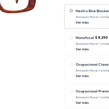
Neutro Blue Blocke
Armazón Nova + cristal
antirreflejo + Blue Bloc
Ver más
Monofocal
$
8.250
Armazón Nova + crista
antirreflejo. (Rango de
Ver más
2.00)
Tienen un solo aument
requieren una única co
Ocupacional Classi
Armazón Nova + crista
protección UV y antirre
Ver más
Ofrecen distintos foco
cerca al mismo tiempo;
Ocupacional Prem
Armazón Nova + crista
policarbonato con prot
Ver más
Ofrecen distintos foco