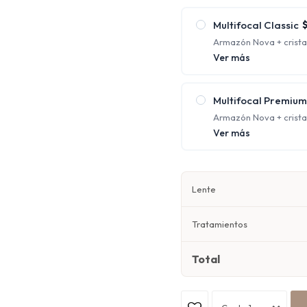
cerca al mismo tiempo;
Multifocal Classic
Armazón Nova + crista
protección UV y antirre
Ver más
Ofrecen distintos foco
corrigiendo la visión 
Multifocal Premium
Armazón Nova + cristal
orgánico 1.67 con prote
Ver más
Ofrecen distintos foco
corrigiendo la visión 
Lente
Tratamientos
Total