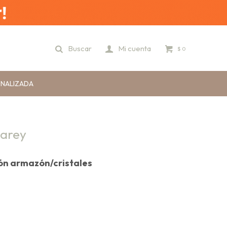
$
0
ONALIZADA
Carey
ión armazón/cristales