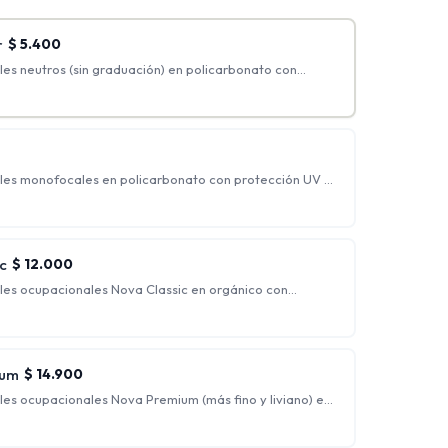
r
$
5.400
es neutros (sin graduación) en policarbonato con
ker.
les monofocales en policarbonato con protección UV y
 graduaciones incluidas: hasta esférico 4.00 y cilíndrico
o, generalmente indicados para personas que
rrección.
c
$
12.000
les ocupacionales Nova Classic en orgánico con
flejo.
s para ver nítidamente a una distancia intermedia y de
 siendo ideales para trabajo de escritorio.
ium
$
14.900
les ocupacionales Nova Premium (más fino y liviano) en
ección UV y antirreflejo + Blue Blocker.
s para ver nítidamente a una distancia intermedia y de