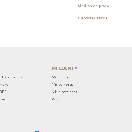
Medios de pago
Características
MI CUENTA
 devoluciones
Mi cuenta
ompra
Mis compras
 BPS
Mis direcciones
ntes
Wish List