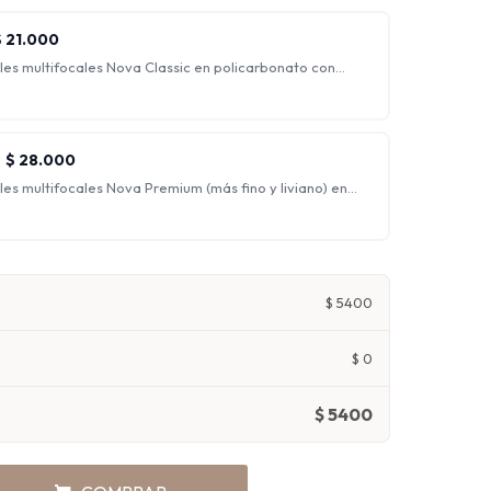
 siendo ideales para trabajo de escritorio.
$
21.000
les multifocales Nova Classic en policarbonato con
flejo.
s para ver nítidamente a cualquier distancia,
de lejos, de intermedia y de cerca al mismo tiempo.
$
28.000
es multifocales Nova Premium (más fino y liviano) en
cción UV y antirreflejo.
s para ver nítidamente a cualquier distancia,
de lejos, de intermedia y de cerca al mismo tiempo.
$
5400
$
0
$
5400