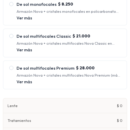
De sol monofocales
$
8.250
Armazón Nova + cristales monofocales en policarbonato
con protección UV. (Rango de graduaciones incluidas:
Ver más
hasta esférico 4.00 y cilíndrico 2.00)
Tienen un solo aumento, generalmente indicados para
personas que requieren una única corrección.
De sol multifocales Classic
$
21.000
Armazón Nova + cristales multifocales Nova Classic en
policarbonato con protección UV.
Ver más
Ofrecen distintos focos para ver nítidamente a cualquier
distancia, corrigiendo la visión de lejos, de intermedia y de
cerca al mismo tiempo.
De sol multifocales Premium
$
28.000
Armazón Nova + cristales multifocales Nova Premium (más
fino y liviano) en orgánico 1.67 con protección UV.
Ver más
Ofrecen distintos focos para ver nítidamente a cualquier
distancia, corrigiendo la visión de lejos, de intermedia y de
cerca al mismo tiempo.
Lente
$
0
Tratamientos
$
0