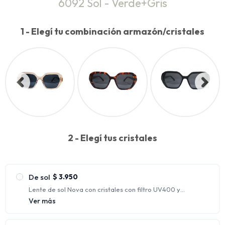
6092 Sol - Verde+Gris
1 - Elegí tu combinación armazón/cristales
2 - Elegí tus cristales
De sol
$
3.950
Lente de sol Nova con cristales con filtro UV400 y
polarizados.
Ver más