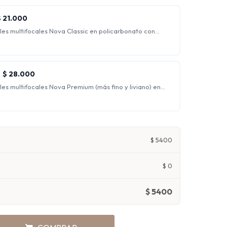
 siendo ideales para trabajo de escritorio.
$
21.000
les multifocales Nova Classic en policarbonato con
flejo.
s para ver nítidamente a cualquier distancia,
de lejos, de intermedia y de cerca al mismo tiempo.
$
28.000
es multifocales Nova Premium (más fino y liviano) en
cción UV y antirreflejo.
s para ver nítidamente a cualquier distancia,
de lejos, de intermedia y de cerca al mismo tiempo.
$
5400
$
0
$
5400