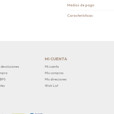
Medios de pago
Características
MI CUENTA
 devoluciones
Mi cuenta
ompra
Mis compras
 BPS
Mis direcciones
ntes
Wish List