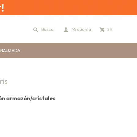
$
0
ONALIZADA
ris
ión armazón/cristales