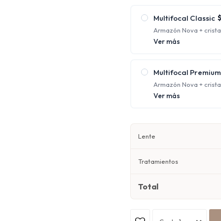
cerca al mismo tiempo;
Multifocal Classic
Armazón Nova + crista
protección UV y antirre
Ver más
Ofrecen distintos foco
corrigiendo la visión 
Multifocal Premium
Armazón Nova + cristal
orgánico 1.67 con prote
Ver más
Ofrecen distintos foco
corrigiendo la visión 
Lente
Tratamientos
Total