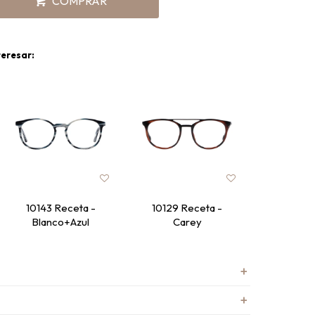
COMPRAR
teresar:
10143 Receta -
10129 Receta -
10036 R
Blanco+Azul
Carey
Ne