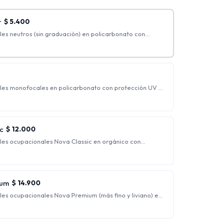
r
$
5.400
es neutros (sin graduación) en policarbonato con
ker.
les monofocales en policarbonato con protección UV y
 graduaciones incluidas: hasta esférico 4.00 y cilíndrico
o, generalmente indicados para personas que
rrección.
c
$
12.000
les ocupacionales Nova Classic en orgánico con
flejo.
s para ver nítidamente a una distancia intermedia y de
 siendo ideales para trabajo de escritorio.
ium
$
14.900
les ocupacionales Nova Premium (más fino y liviano) en
ección UV y antirreflejo + Blue Blocker.
s para ver nítidamente a una distancia intermedia y de