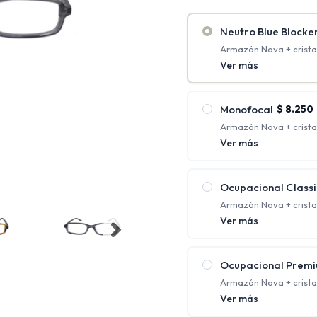
Neutro Blue Blocke
Armazón Nova + cristal
antirreflejo + Blue Bloc
Ver más
Monofocal
$
8.250
Armazón Nova + crista
antirreflejo. (Rango de
Ver más
2.00)
Tienen un solo aument
requieren una única co
Ocupacional Classi
Armazón Nova + crista
protección UV y antirre
Ver más
Ofrecen distintos foco
cerca al mismo tiempo;
Ocupacional Prem
Armazón Nova + crista
policarbonato con prot
Ver más
Ofrecen distintos foco