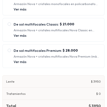
Armazón Nova + cristales monofocales en policarbonato
con protección UV. (Rango de graduaciones incluidas:
Ver más
hasta esférico 4.00 y cilíndrico 2.00)
Tienen un solo aumento, generalmente indicados para
personas que requieren una única corrección.
De sol multifocales Classic
$
21.000
Armazón Nova + cristales multifocales Nova Classic en
policarbonato con protección UV.
Ver más
Ofrecen distintos focos para ver nítidamente a cualquier
distancia, corrigiendo la visión de lejos, de intermedia y de
cerca al mismo tiempo.
De sol multifocales Premium
$
28.000
Armazón Nova + cristales multifocales Nova Premium (más
fino y liviano) en orgánico 1.67 con protección UV.
Ver más
Ofrecen distintos focos para ver nítidamente a cualquier
distancia, corrigiendo la visión de lejos, de intermedia y de
cerca al mismo tiempo.
Lente
$
3950
Tratamientos
$
0
Total
$
3950