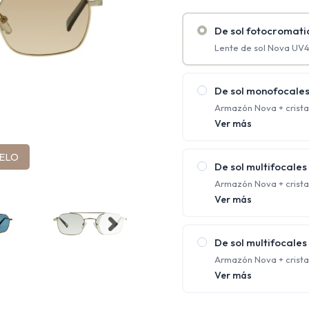
De sol fotocromati
Lente de sol Nova UV4
De sol monofocale
Armazón Nova + crista
(Rango de graduaciones
Ver más
Tienen un solo aument
requieren una única co
ELO
De sol multifocales
Armazón Nova + crista
protección UV.
Ver más
Ofrecen distintos foco
corrigiendo la visión 
De sol multifocale
Armazón Nova + cristal
orgánico 1.67 con prot
Ver más
Ofrecen distintos foco
corrigiendo la visión 