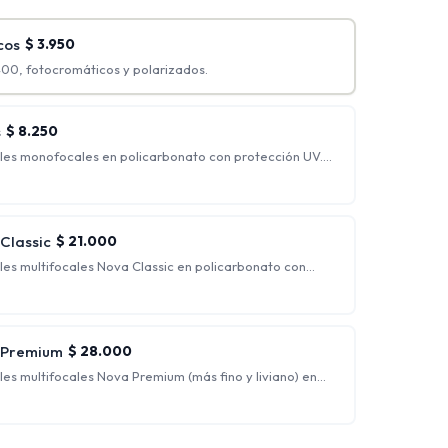
cos
$
3.950
00, fotocromáticos y polarizados.
s
$
8.250
les monofocales en policarbonato con protección UV.
 incluidas: hasta esférico 4.00 y cilíndrico 2.00)
o, generalmente indicados para personas que
rrección.
 Classic
$
21.000
les multifocales Nova Classic en policarbonato con
s para ver nítidamente a cualquier distancia,
de lejos, de intermedia y de cerca al mismo tiempo.
s Premium
$
28.000
es multifocales Nova Premium (más fino y liviano) en
ección UV.
s para ver nítidamente a cualquier distancia,
de lejos, de intermedia y de cerca al mismo tiempo.