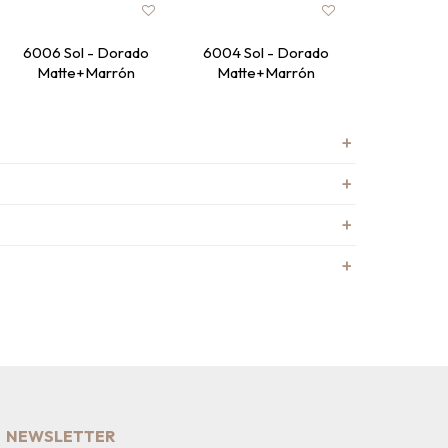
6006 Sol - Dorado
6004 Sol - Dorado
10036 R
Matte+Marrón
Matte+Marrón
Ne
NEWSLETTER