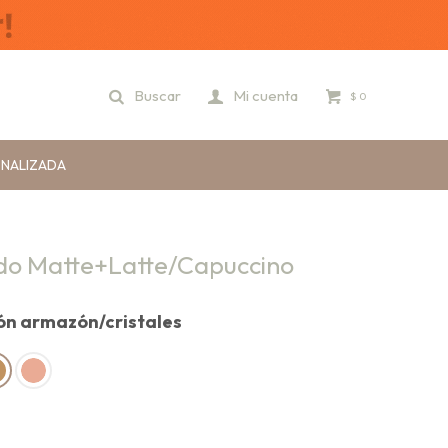
$
0
ONALIZADA
do Matte+Latte/Capuccino
ión armazón/cristales